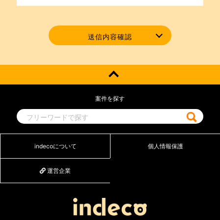
2.当社採用状況のお問い合わせに関するご回答の
ため
3.当社についてのお問い合わせに関するご回答の
ため
送信内容確認
4.その他当社事業に関するご紹介のため
第三者への提供について
当社では法律・法令などに基づく場合を除きまし
ては、お預かりしました個人情報は、本人の同意
を得ずに、第三者への提供はいたしません。
案件を探す
本業務の委託について
個人情報の取扱いにつきましては、お客様へのサ
ービス向上と業務の適正化などを行うためお預か
りしました情報の業務委託を行う場合がありま
indecoについて
個人情報保護
す。 委託を行う場合は個人情報保護の管理基準
を十分満たしている委託先を選定し必要な契約な
どを取り交わした上安全レベルの管理向上に勤め
運営企業
ます。
個人情報提供の任意性について
個人情報の提供は原則任意です。ただし、個人情
報を提供いただけない場合は、該当事項につきま