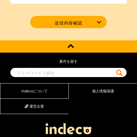
2.当社採用状況のお問い合わせに関するご回答の
ため
3.当社についてのお問い合わせに関するご回答の
ため
送信内容確認
4.その他当社事業に関するご紹介のため
第三者への提供について
当社では法律・法令などに基づく場合を除きまし
ては、お預かりしました個人情報は、本人の同意
を得ずに、第三者への提供はいたしません。
案件を探す
本業務の委託について
個人情報の取扱いにつきましては、お客様へのサ
ービス向上と業務の適正化などを行うためお預か
りしました情報の業務委託を行う場合がありま
indecoについて
個人情報保護
す。 委託を行う場合は個人情報保護の管理基準
を十分満たしている委託先を選定し必要な契約な
どを取り交わした上安全レベルの管理向上に勤め
運営企業
ます。
個人情報提供の任意性について
個人情報の提供は原則任意です。ただし、個人情
報を提供いただけない場合は、該当事項につきま