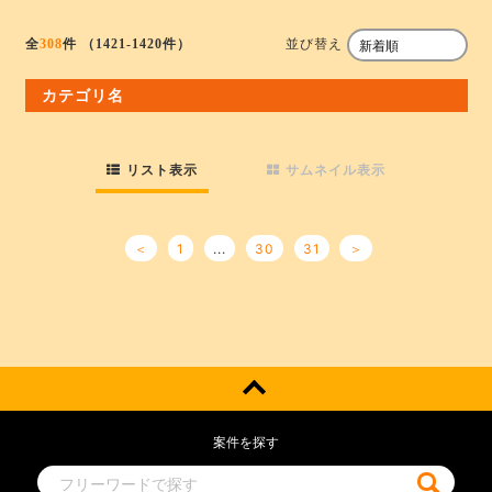
並び替え
全
308
件
（1421-1420件）
カテゴリ名
リスト表示
サムネイル表示
＜
1
...
30
31
＞
案件を探す