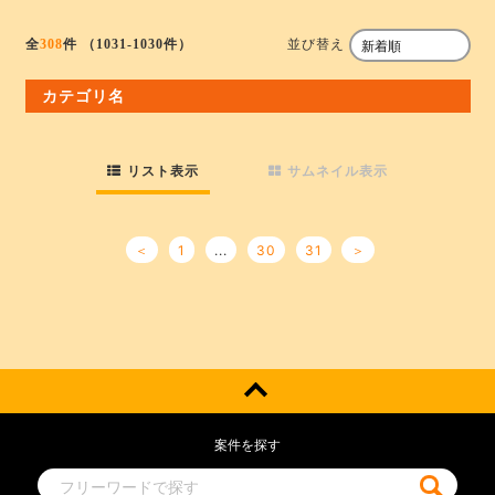
並び替え
全
308
件
（1031-1030件）
カテゴリ名
リスト表示
サムネイル表示
＜
1
...
30
31
＞
案件を探す