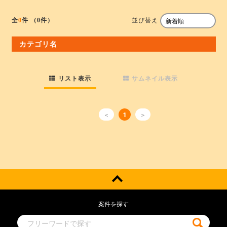
並び替え
全
0
件
（0件）
カテゴリ名
リスト表示
サムネイル表示
＜
1
＞
案件を探す