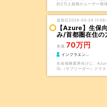
約2万人規模のユーザー環
追加日2026-03-24 11:58:
【Azure】生
み/首都圏在住の
70万円
単価
インフラエン…
生命保険業界向けに、Az
SL（サブリーダー）クラ