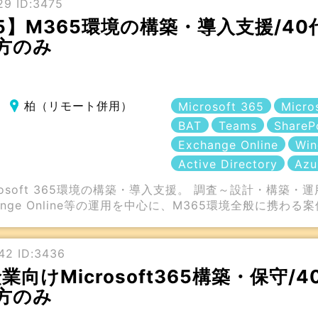
9 ID:3475
t 365】M365環境の構築・導入支援/
方のみ
柏（リモート併用）
Microsoft 365
Micro
BAT
Teams
ShareP
Exchange Online
Win
Active Directory
Azu
osoft 365環境の構築・導入支援。 調査～設計・構築・
xchange Online等の運用を中心に、M365環境全般に携わる
42 ID:3436
業向けMicrosoft365構築・保守/
方のみ