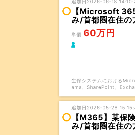
追加日2026-06-18 14:10:2
【Microsof
み/首都圏在住の
60万円
単価
生保システムにおけるMicr
ams、SharePoint、E
追加日2026-05-28 15:15:
【M365】某保険
み/首都圏在住の