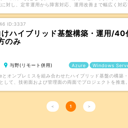
境に対し、定常運用から障害対応、運用改善まで幅広く対応
46 ID:3337
保向けハイブリッド基盤構築・運用/4
方のみ
与野(リモート併用)
Azure
Windows Serv
ureとオンプレミスを組み合わせたハイブリッド基盤の構築
スとして、技術面および管理面の両面でプロジェクトを推進
＜
1
＞