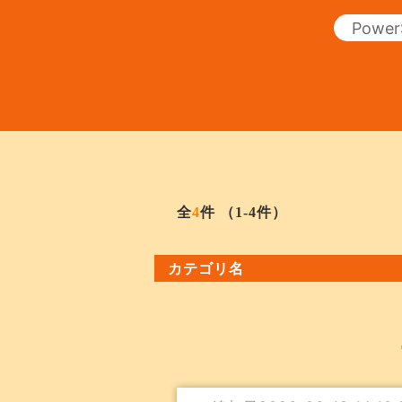
全
4
件
（1-4件）
カテゴリ名