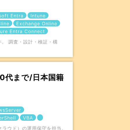
soft Entra
Intune
line
Exchange Online
ure Entra Connect
案件。 調査・設計・検証・構
/40代まで/日本国籍
wsServer
rShell
VBA
・クラウド）の運用保守を担当。