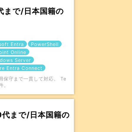
40代まで/日本国籍の
soft Entra
PowerShell
oint Online
dows Server
re Entra Connect
運用保守まで一貫して対応。 Te
案件。
40代まで/日本国籍の