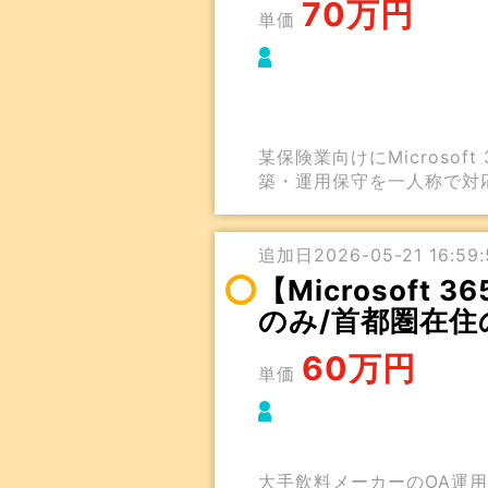
70万円
単価
某保険業向けにMicroso
築・運用保守を一人称で対
追加日2026-05-21 16:59:
【Microsof
のみ/首都圏在住
60万円
単価
大手飲料メーカーのOA運用