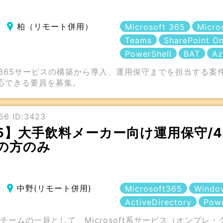
柏（リモート併用）
Microsoft 365
Micro
Teams
SharePoint On
PowerShell
BAT
Az
ft 365サービスの構築から導入、運用保守までを担当する
応できる要員を募集。
56 ID:3423
t 365】大手飲料メーカー向け運用保守
の方のみ
中野(リモート併用)
Microsoft365
Windo
ActiveDirectory
Powe
チームの一員として、Microsoft系サービス（オンプレ