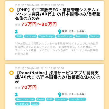
追加日2026-04-09 17:12:43 ID:3369
【PHP】中古車販売EC・業務管理システムエ
ンハンス開発/40代まで/日本国籍のみ/首都圏
在住の方のみ
75万円〜80万円
単価
東京(リモート併用)
PHP
Laravel
TypeScript
JavaScript
React.js
Vue.js
100ヵ国以上で利用されている中古車販売ECサイトおよび社内向け業
務管理システムのエンハンス開発。 追加機能開発、不具合対応、パ
フォーマンス改善、マイグレーションを担当。スピードより品質重視
の開発方針。
追加日2026-04-09 17:01:57 ID:3366
【ReactNative】採用サービスアプリ開発支
援/40代まで/日本国籍のみ/首都圏在住の方の
み
70万円
単価
新宿(リモート併用)
ReactNative
Expo
PHP
Laravel
JavaScript
GraphQL
AWS