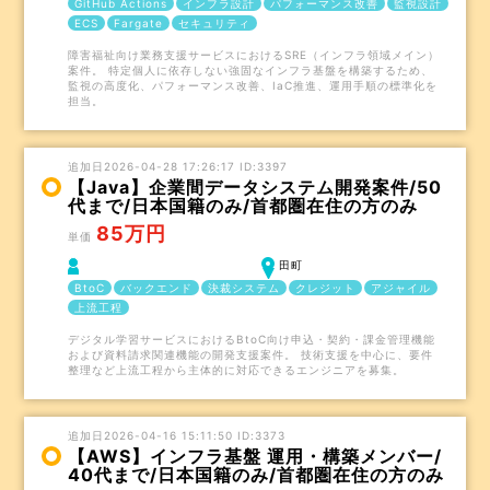
GitHub Actions
インフラ設計
パフォーマンス改善
監視設計
ECS
Fargate
セキュリティ
障害福祉向け業務支援サービスにおけるSRE（インフラ領域メイン）
案件。 特定個人に依存しない強固なインフラ基盤を構築するため、
監視の高度化、パフォーマンス改善、IaC推進、運用手順の標準化を
担当。
追加日2026-04-28 17:26:17 ID:3397
【Java】企業間データシステム開発案件/50
代まで/日本国籍のみ/首都圏在住の方のみ
85万円
単価
田町
BtoC
バックエンド
決裁システム
クレジット
アジャイル
上流工程
デジタル学習サービスにおけるBtoC向け申込・契約・課金管理機能
および資料請求関連機能の開発支援案件。 技術支援を中心に、要件
整理など上流工程から主体的に対応できるエンジニアを募集。
追加日2026-04-16 15:11:50 ID:3373
【AWS】インフラ基盤 運用・構築メンバー/
40代まで/日本国籍のみ/首都圏在住の方のみ