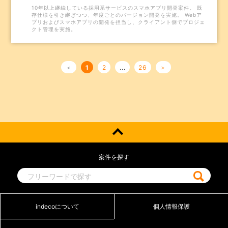
10年以上継続している採用系サービスのスマホアプリ開発案件。 既
存仕様を引き継ぎつつ、年度ごとのバージョン開発を実施。 Webア
プリおよびスマホアプリの開発を担当し、クライアント側でプロジェ
クト管理を実施。
＜
1
2
...
26
＞
案件を探す
indecoについて
個人情報保護