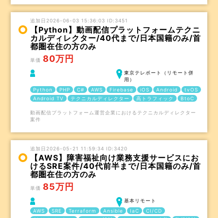
追加日2026-06-03 15:36:03 ID:3451
【Python】動画配信プラットフォームテクニ
カルディレクター/40代まで/日本国籍のみ/首
都圏在住の方のみ
80万円
単価
東京テレポート（リモート併
用）
Python
PHP
C#
AWS
Firebase
iOS
Android
tvOS
Android TV
テクニカルディレクター
高トラフィック
BtoC
動画配信プラットフォーム運営企業におけるテクニカルディレクター
案件
追加日2026-05-21 11:59:34 ID:3420
【AWS】障害福祉向け業務支援サービスにお
けるSRE案件/40代前半まで/日本国籍のみ/首
都圏在住の方のみ
85万円
単価
基本リモート
AWS
SRE
Terraform
Ansible
IaC
CI/CD