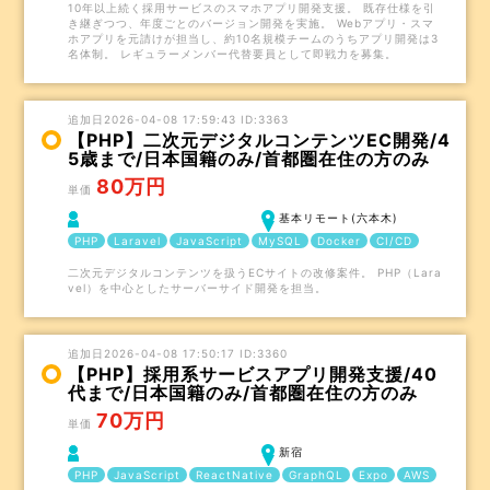
10年以上続く採用サービスのスマホアプリ開発支援。 既存仕様を引
き継ぎつつ、年度ごとのバージョン開発を実施。 Webアプリ・スマ
ホアプリを元請けが担当し、約10名規模チームのうちアプリ開発は3
名体制。 レギュラーメンバー代替要員として即戦力を募集。
追加日2026-04-08 17:59:43 ID:3363
【PHP】二次元デジタルコンテンツEC開発/4
5歳まで/日本国籍のみ/首都圏在住の方のみ
80万円
単価
基本リモート(六本木)
PHP
Laravel
JavaScript
MySQL
Docker
CI/CD
二次元デジタルコンテンツを扱うECサイトの改修案件。 PHP（Lara
vel）を中心としたサーバーサイド開発を担当。
追加日2026-04-08 17:50:17 ID:3360
【PHP】採用系サービスアプリ開発支援/40
代まで/日本国籍のみ/首都圏在住の方のみ
70万円
単価
新宿
PHP
JavaScript
ReactNative
GraphQL
Expo
AWS