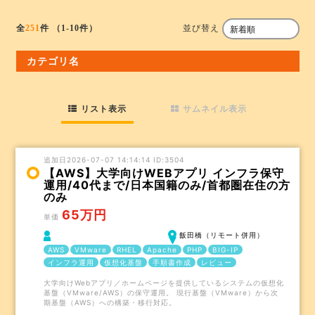
並び替え
全
251
件
（1-10件）
カテゴリ名
リスト表示
サムネイル表示
追加日2026-07-07 14:14:14 ID:3504
【AWS】大学向けWEBアプリ インフラ保守
運用/40代まで/日本国籍のみ/首都圏在住の方
のみ
65万円
単価
飯田橋（リモート併用）
AWS
VMware
RHEL
Apache
PHP
BIG-IP
インフラ運用
仮想化基盤
手順書作成
レビュー
大学向けWebアプリ／ホームページを提供しているシステムの仮想化
基盤（VMware/AWS）の保守運用。 現行基盤（VMware）から次
期基盤（AWS）への構築・移行対応。