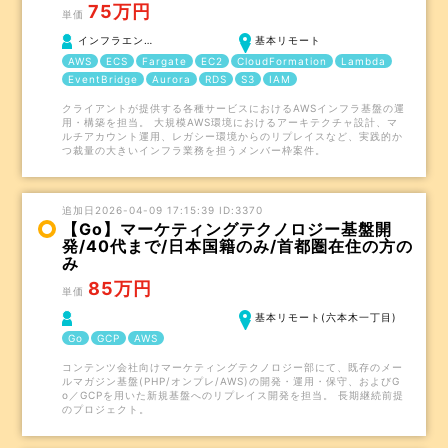
75万円
単価
インフラエン…
基本リモート
AWS
ECS
Fargate
EC2
CloudFormation
Lambda
EventBridge
Aurora
RDS
S3
IAM
クライアントが提供する各種サービスにおけるAWSインフラ基盤の運
用・構築を担当。 大規模AWS環境におけるアーキテクチャ設計、マ
ルチアカウント運用、レガシー環境からのリプレイスなど、実践的か
つ裁量の大きいインフラ業務を担うメンバー枠案件。
追加日2026-04-09 17:15:39 ID:3370
【Go】マーケティングテクノロジー基盤開
発/40代まで/日本国籍のみ/首都圏在住の方の
み
85万円
単価
基本リモート(六本木一丁目)
Go
GCP
AWS
コンテンツ会社向けマーケティングテクノロジー部にて、既存のメー
ルマガジン基盤(PHP/オンプレ/AWS)の開発・運用・保守、およびG
o／GCPを用いた新規基盤へのリプレイス開発を担当。 長期継続前提
のプロジェクト。