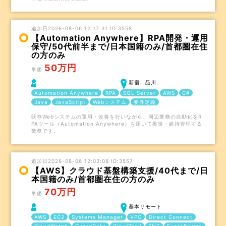
追加日2026-08-06 12:17:31 ID:3558
【Automation Anywhere】RPA開発・運用
保守/50代前半まで/日本国籍のみ/首都圏在住
の方のみ
50万円
単価
新宿、品川
Automation Anywhere
RPA
SQL Server
AWS
C#
Java
JavaScript
Webシステム
要件定義
既存Webシステムの運用・改善を行いながら、周辺業務の自動化をR
PAツール（Automation Anywhere）を用いて推進・維持管理する
業務です。
追加日2026-08-06 12:03:08 ID:3557
【AWS】クラウド基盤構築支援/40代まで/日
本国籍のみ/首都圏在住の方のみ
70万円
単価
基本リモート
AWS
EC2
Systems Manager
VPC
Direct Connect