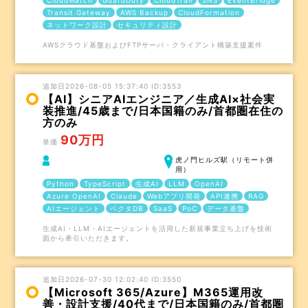
CloudWatch
GuardDuty
CloudTrail
SNS
EventBridge
Transit Gateway
AWS Backup
CloudFormation
ネットワーク設計
セキュリティ設計
AWSクラウド基盤およびFTPサーバ・クライアント構築支援案件
追加日2026-08-05 15:37:40 ID:3553
【AI】シニアAIエンジニア／生成AI×社会実
装推進/45歳まで/日本国籍のみ/首都圏在住の
方のみ
90万円
単価
虎ノ門ヒルズ駅（リモート併
用）
Python
TypeScript
生成AI
LLM
OpenAI
Azure OpenAI
Claude
Webアプリ開発
API連携
RAG
AIエージェント
ベクタDB
SaaS
PoC
データ基盤
生成AI・LLM・AIエージェントを活用した新規事業立ち上げを技術
面から牽引いただきます。
追加日2026-07-30 12:02:40 ID:3550
【Microsoft 365/Azure】M365運用改
善・設計支援/40代まで/日本国籍のみ/首都圏