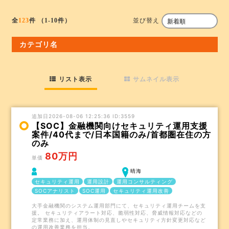
並び替え
全
123
件
（1-10件）
カテゴリ名
リスト表示
サムネイル表示
追加日2026-08-06 12:25:36 ID:3559
【SOC】金融機関向けセキュリティ運用支援
案件/40代まで/日本国籍のみ/首都圏在住の方
のみ
80万円
単価
晴海
セキュリティ運用
運用設計
運用コンサルティング
SOCアナリスト
SOC運用
セキュリティ運用改善
大手金融機関のシステム運用部門にて、セキュリティ運用チームを支
援。 セキュリティアラート対応、脆弱性対応、脅威情報対応などの
定常業務に加え、運用体制の見直しやセキュリティ方針変更対応など
の運用改善業務を担当。