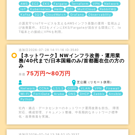
AWS
EC2
EKS
Fargate
Terraform
VPN
Network
IoT
Kubernetes
Helm
OCI
MultiCloud
RabbitMQ
Kafka
SQS
CloudWatch
Grafana
Observability
介護見守りIoTサービスを支えるAWSインフラ基盤の運用・監視およ
び改善案件。 EC2をメインにEKS/Fargateが混在する環境にて、Io
T端末との接続にVPNを利用。
追加日2026-07-28 14:11:16 ID:3540
【ネットワーク】NWインフラ改善・運用業
務/40代まで/日本国籍のみ/首都圏在住の方の
み
75万円〜80万円
単価
芝公園（リモート併用）
Network
CCNA
L2/L3
OSPF
VLAN
VPN
Firewall
Wi-Fi
FortiGate
Aruba
DNS
DHCP
Zabbix
Ansible
Python
社内・拠点・データセンターのネットワーク運用改善を担当。 障害
対応、構成管理、ドキュメント整備、中長期的なネットワーク標準
化・改善推進を実施。
追加日2026-07-24 13:38:52 ID:3537