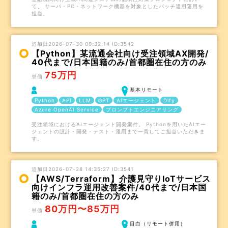
て、 サーバ・PC・ネットワーク機器を対象としたパッチ適用運用を
担当。
追加日2026-07-30 09:32:14 ID:3542
【Python】某流通会社向け受注領域AX開発/
40代まで/日本国籍のみ/首都圏在住の方のみ
75万円
単価
基本リモート
Python
API
LLM
GPT
AIエージェント
Dify
Azure OpenAI Service
プロンプトエンジニアリング
受注領域におけるAIエージェント開発案件。 Pythonを用いたAIエー
ジェントの設計・開発・テスト・運用まで一貫してご担当いただきま
す。
追加日2026-07-28 14:35:27 ID:3541
【AWS/Terraform】介護見守りIoTサービス
向けインフラ運用改善案件/40代まで/日本国
籍のみ/首都圏在住の方のみ
80万円〜85万円
単価
目白（リモート併用）