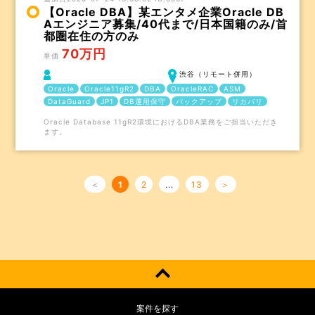
【Oracle DBA】某エンタメ企業Oracle DB
Aエンジニア募集/40代まで/日本国籍のみ/首
都圏在住の方のみ
70万円
単価
渋谷（リモート併用）
Oracle
Oracle11gR2
DBA
OracleRAC
ASM
DataGuard
JP1
DB運用保守
バックアップ
リカバリ
Oracle Database 11gR2環境におけるDBA業務をご担当いただき
ます。
＜
1
2
...
13
＞
案件を探す