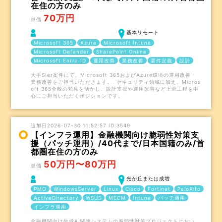
在住の方のみ
70万円
単価
基本リモート
Microsoft 365
Azure
Microsoft Intune
Microsoft Defender
SharePoint Online
Microsoft Entra ID
運用改善
業務改善
要件定義
設計
大手SIer案件にて、Microsoft 365およびAzure環境の運用改善・
業務改善をご担当いただきます。 セキュリティ領域に加え、Micros
oft 365全般の知見を活かし、設計支援や運用改善など上流工程を中
心にご担当いただくポジションです。
追加日2026-07-30 11:52:57 ID:3549
【インフラ運用】金融機関向け脆弱性対策支
援（パッチ運用）/40代まで/日本国籍のみ/首
都圏在住の方のみ
50万円〜80万円
単価
光が丘または成増
PMO
WindowsServer
Linux
Cisco
Fortinet
PaloAlto
ActiveDirectory
WSUS
MECM
Intune
パッチ適用
インフラ運用
金融機関向け生成AI関連システムの脆弱性対策プロジェクトにおい