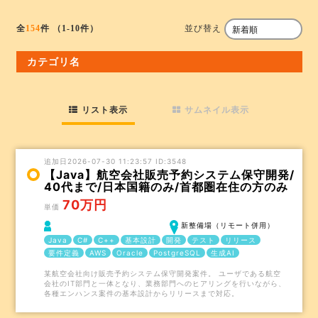
並び替え
全
154
件
（1-10件）
カテゴリ名
リスト表示
サムネイル表示
追加日2026-07-30 11:23:57 ID:3548
【Java】航空会社販売予約システム保守開発/
40代まで/日本国籍のみ/首都圏在住の方のみ
70万円
単価
新整備場（リモート併用）
Java
C#
C++
基本設計
開発
テスト
リリース
要件定義
AWS
Oracle
PostgreSQL
生成AI
某航空会社向け販売予約システム保守開発案件。 ユーザである航空
会社のIT部門と一体となり、業務部門へのヒアリングを行いながら、
各種エンハンス案件の基本設計からリリースまで対応。