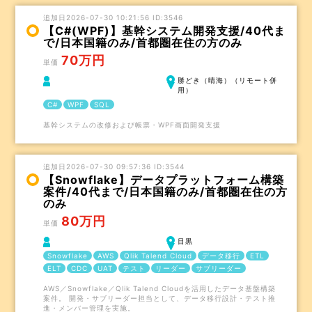
追加日2026-07-30 10:21:56 ID:3546
【C#(WPF)】基幹システム開発支援/40代ま
で/日本国籍のみ/首都圏在住の方のみ
70万円
単価
勝どき（晴海）（リモート併
用）
C#
WPF
SQL
基幹システムの改修および帳票・WPF画面開発支援
追加日2026-07-30 09:57:36 ID:3544
【Snowflake】データプラットフォーム構築
案件/40代まで/日本国籍のみ/首都圏在住の方
のみ
80万円
単価
目黒
Snowflake
AWS
Qlik Talend Cloud
データ移行
ETL
ELT
CDC
UAT
テスト
リーダー
サブリーダー
AWS／Snowflake／Qlik Talend Cloudを活用したデータ基盤構築
案件。 開発・サブリーダー担当として、データ移行設計・テスト推
進・メンバー管理を実施。