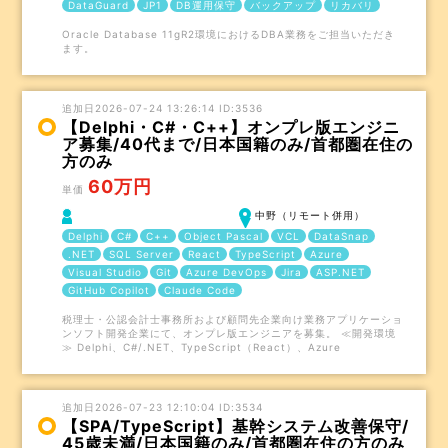
DataGuard
JP1
DB運用保守
バックアップ
リカバリ
Oracle Database 11gR2環境におけるDBA業務をご担当いただき
ます。
追加日2026-07-24 13:26:14 ID:3536
【Delphi・C#・C++】オンプレ版エンジニ
ア募集/40代まで/日本国籍のみ/首都圏在住の
方のみ
60万円
単価
中野（リモート併用）
Delphi
C#
C++
Object Pascal
VCL
DataSnap
.NET
SQL Server
React
TypeScript
Azure
Visual Studio
Git
Azure DevOps
Jira
ASP.NET
GitHub Copilot
Claude Code
税理士・公認会計士事務所および顧問先企業向け業務アプリケーショ
ンソフト開発企業にて、オンプレ版エンジニアを募集。 ≪開発環境
≫ Delphi、C#/.NET、TypeScript（React）、Azure
追加日2026-07-23 12:10:04 ID:3534
【SPA/TypeScript】基幹システム改善保守/
45歳未満/日本国籍のみ/首都圏在住の方のみ