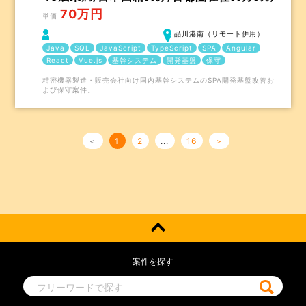
70万円
単価
品川港南（リモート併用）
Java
SQL
JavaScript
TypeScript
SPA
Angular
React
Vue.js
基幹システム
開発基盤
保守
精密機器製造・販売会社向け国内基幹システムのSPA開発基盤改善お
よび保守案件。
＜
1
2
...
16
＞
案件を探す