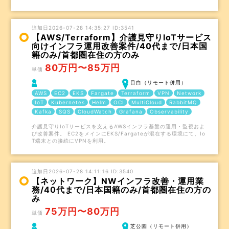
追加日2026-07-28 14:35:27 ID:3541
【AWS/Terraform】介護見守りIoTサービス
向けインフラ運用改善案件/40代まで/日本国
籍のみ/首都圏在住の方のみ
80万円〜85万円
単価
目白（リモート併用）
AWS
EC2
EKS
Fargate
Terraform
VPN
Network
IoT
Kubernetes
Helm
OCI
MultiCloud
RabbitMQ
Kafka
SQS
CloudWatch
Grafana
Observability
介護見守りIoTサービスを支えるAWSインフラ基盤の運用・監視およ
び改善案件。 EC2をメインにEKS/Fargateが混在する環境にて、Io
T端末との接続にVPNを利用。
追加日2026-07-28 14:11:16 ID:3540
【ネットワーク】NWインフラ改善・運用業
務/40代まで/日本国籍のみ/首都圏在住の方の
み
75万円〜80万円
単価
芝公園（リモート併用）