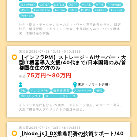
Network
CCNA
L2/L3
OSPF
VLAN
VPN
Firewall
Wi-Fi
FortiGate
Aruba
DNS
DHCP
Zabbix
Ansible
Python
社内・拠点・データセンターのネットワーク運用改善を担当。 障害
対応、構成管理、ドキュメント整備、中長期的なネットワーク標準
化・改善推進を実施。
追加日2026-07-28 13:42:40 ID:3539
【インフラPM】ストレージ・AIサーバー・大
型IT機器導入支援/40代まで/日本国籍のみ/首
都圏在住の方のみ
75万円〜80万円
単価
東京（リモート併用）
PM
インフラPM
仮想化基盤
AIサーバー
HPC
GPUクラスタ
サーバーリプレース
インフラ領域におけるPM案件。 ストレージ導入、AIサーバー導入、
大型IT機器導入プロジェクトの推進を担当。
追加日2026-07-24 13:54:48 ID:3538
【Node.js】DX推進部署の技術サポート/40