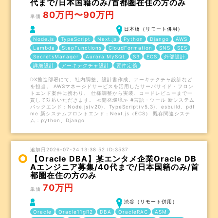
代まで/日本国籍のみ/首都圏在住の方のみ
80万円〜90万円
単価
日本橋（リモート併用）
Node.js
TypeScript
Next.js
Python
Django
AWS
Lambda
StepFunctions
CloudFormation
SNS
SES
SecretsManager
Aurora MySQL
S3
ECS
外部設計
詳細設計
アーキテクチャ設計
要件定義
DX推進部署にて、社内調整、設計書作成、アーキテクチャ設計など
を担当。 AWSマネージドサービスを活用したサーバサイド・フロン
トエンド案件に携わり、 仕様調整から実装、コードレビューまで一
貫して対応いただきます。 ≪開発環境≫ #言語・ツール 新システム
バックエンド：Node.js(v20)、TypeScript(v5.3)、esbuild、pdf
me 新システムフロントエンド：Next.js（ECS） 既存関連システ
ム：python、Django
追加日2026-07-24 13:38:52 ID:3537
【Oracle DBA】某エンタメ企業Oracle DB
Aエンジニア募集/40代まで/日本国籍のみ/首
都圏在住の方のみ
70万円
単価
渋谷（リモート併用）
Oracle
Oracle11gR2
DBA
OracleRAC
ASM