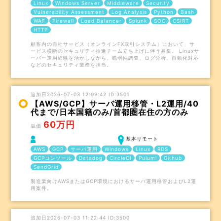
Linux
Windows Server
Middleware
Security
Vulnerability Assessment
Log Analysis
Python
Bash
WAF
Firewall
Load Balancer
Splunk
SOC
CSIRT
HTTP
顧客内の自社サービス（オンラインFX取引システム）において、サ
ービス横断のセキュリティ推進チーム立ち上げに伴う募集。 Linuxサ
ーバー運用経験を活かしながら、脆弱性調査、ログ分析、自動化対応
などのセキュリティ業務を担当。
追加日2026-07-03 12:09:42 ID:3501
【AWS/GCP】サーバ運用移管・L2運用/40
代まで/日本国籍のみ/首都圏在住の方のみ
60万円
単価
基本リモート
AWS
GCP
サーバ運用
Windows
Linux
RDS
GCPコンソール
Datadog
CircleCI
Pulumi
Github
SendGrid
製造業向けAWSまたはGCP環境におけるサーバ運用移管およびL2運
用案件。
追加日2026-07-03 11:22:44 ID:3500