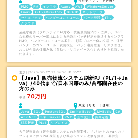
与野駅（リモート併用）
PMO
PM
インフラ
Azure
AWS
WindowsServer
Linux
ActiveDirectory
BIG-IP
ネットワーク
セキュリティ
ベンダーコントロール
パッチ管理
ITIL
クラウド
金融庁要請（フロンティアAI対応・技術負債解消等）に伴い、 160
台規模のサーバー環境における未適用パッチ解消を推進するインフラ
PMO／ベンダーコントロール案件。 顧客プロパー側の立場で、保守
ベンダーのコントロール、費用検証、パッチ適用推進、リスク管理、
および今後の仕組み化（自動化・リスクベース化）の検討を担当いた
だきます。
追加日2026-07-22 13:34:50 ID:3527
【Java】販売物流システム刷新PJ（PL/1→Ja
va）/40代まで/日本国籍のみ/首都圏在住の
方のみ
70万円
単価
東京（リモート併用）
Java
SQL
PostgreSQL
Spring Batch
MyBatis
C#
ASP.NET
SQL Server
PMO
基本設計
要件定義
顧客折衝
PL/1
リプレイス
大手製造業向け販売物流システムの刷新案件。 PL/1からJavaへのリ
プレイスに伴うPoC検証および既存システム改修を担当。 要件定