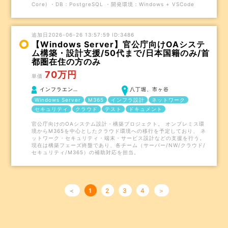
Core) ・DB：PostgreSQL ・開発環境：Windows + VSCode
追加日2026-06-26 13:57:59 ID:3486
【Windows Server】官公庁向けOAシステ
ム構築・設計支援/50代まで/日本国籍のみ/首
都圏在住の方のみ
70万円
単価
インフラエン…
八丁堀、市ヶ谷
Windows Server
M365
インフラ設計
ネットワーク
セキュリティ
クラウド
テスト
ドキュメント
官公庁向けのOAシステム設計・構築プロジェクト。 オンプレミス環
境からM365を中心としたクラウド環境への移行を予定しており、 ネ
ットワーク・セキュリティ・端末・サービス設計などの支援を行う。
現在は構築フェーズ終盤であり、各チーム（サーバー/NW/クラウド/
セキュリティ/M365）の補助対応を担当。
＜
1
2
3
4
＞