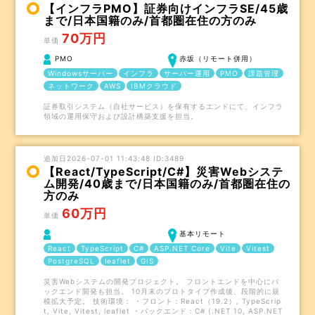
【インフラPMO】証券向けインフラSE/45歳
まで/日本国籍のみ/首都圏在住の方のみ
70万円
単価
PMO
赤坂（リモート併用）
Windowsサーバー
インフラ
サーバー運用
PMO
課題管理
ネットワーク
AWS
IBMクラウド
証券取引システム（自社サービス）を保有するエンドにて、インフラ
領域の運用保守および設計構築支援を担当。
追加日2026-07-01 11:43:48 ID:3489
【React/TypeScript/C#】災害Webシステ
ム開発/40歳まで/日本国籍のみ/首都圏在住の
方のみ
60万円
単価
基本リモート
React
TypeScript
C#
ASP.NET Core
Vite
Vitest
PostgreSQL
leaflet
GIS
災害Webシステムの開発プロジェクト。 フロントエンドを中心にバ
ックエンド開発も担当。 10月末のプロトタイプ作成後、段階的に規
模拡大予定。 技術環境： ・フロント：React（19.2）, TypeScrip
t, Vite, Vitest, leaflet ・バックエンド：C# (.NET 10, ASP.NET