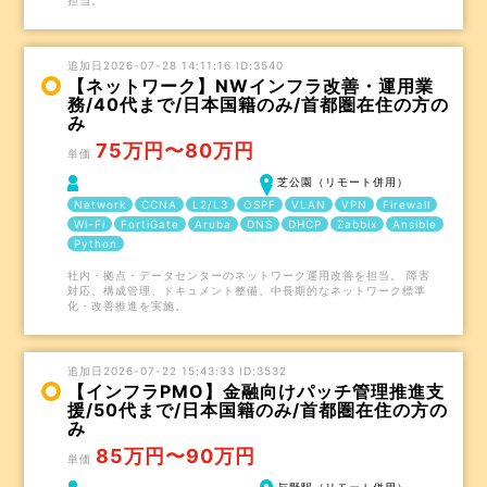
担当。
追加日2026-07-28 14:11:16 ID:3540
【ネットワーク】NWインフラ改善・運用業
務/40代まで/日本国籍のみ/首都圏在住の方の
み
75万円〜80万円
単価
芝公園（リモート併用）
Network
CCNA
L2/L3
OSPF
VLAN
VPN
Firewall
Wi-Fi
FortiGate
Aruba
DNS
DHCP
Zabbix
Ansible
Python
社内・拠点・データセンターのネットワーク運用改善を担当。 障害
対応、構成管理、ドキュメント整備、中長期的なネットワーク標準
化・改善推進を実施。
追加日2026-07-22 15:43:33 ID:3532
【インフラPMO】金融向けパッチ管理推進支
援/50代まで/日本国籍のみ/首都圏在住の方の
み
85万円〜90万円
単価