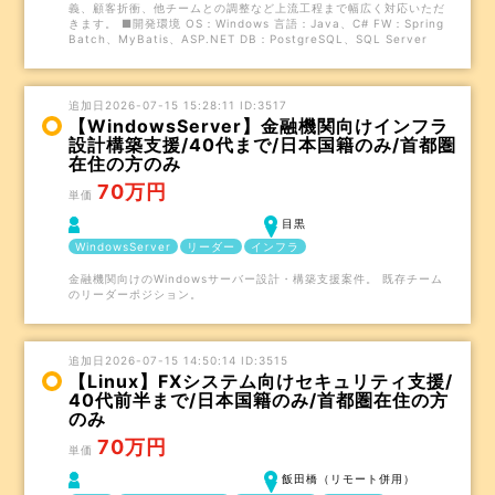
義、顧客折衝、他チームとの調整など上流工程まで幅広く対応いただ
きます。 ■開発環境 OS：Windows 言語：Java、C# FW：Spring
Batch、MyBatis、ASP.NET DB：PostgreSQL、SQL Server
追加日2026-07-15 15:28:11 ID:3517
【WindowsServer】金融機関向けインフラ
設計構築支援/40代まで/日本国籍のみ/首都圏
在住の方のみ
70万円
単価
目黒
WindowsServer
リーダー
インフラ
金融機関向けのWindowsサーバー設計・構築支援案件。 既存チーム
のリーダーポジション。
追加日2026-07-15 14:50:14 ID:3515
【Linux】FXシステム向けセキュリティ支援/
40代前半まで/日本国籍のみ/首都圏在住の方
のみ
70万円
単価
飯田橋（リモート併用）