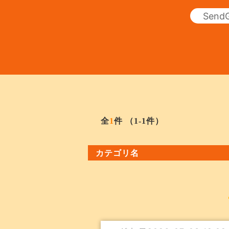
全
1
件
（1-1件）
カテゴリ名