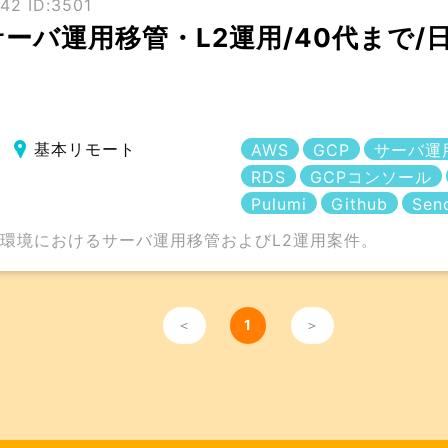
42 ID:3501
】サーバ運用移管・L2運用/40代まで/
基本リモート
AWS
GCP
サーバ運
RDS
GCPコンソール
Pulumi
Github
Sen
P環境におけるサーバ運用移管およびL2運用案件。
＜
1
＞