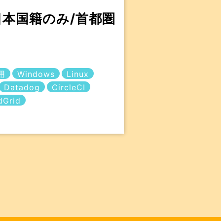
日本国籍のみ/首都圏
用
Windows
Linux
Datadog
CircleCI
dGrid