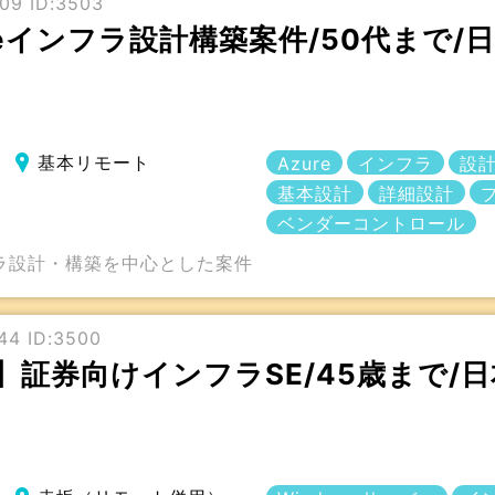
09 ID:3503
ureインフラ設計構築案件/50代まで
基本リモート
Azure
インフラ
設
基本設計
詳細設計
ベンダーコントロール
フラ設計・構築を中心とした案件
44 ID:3500
】証券向けインフラSE/45歳まで/