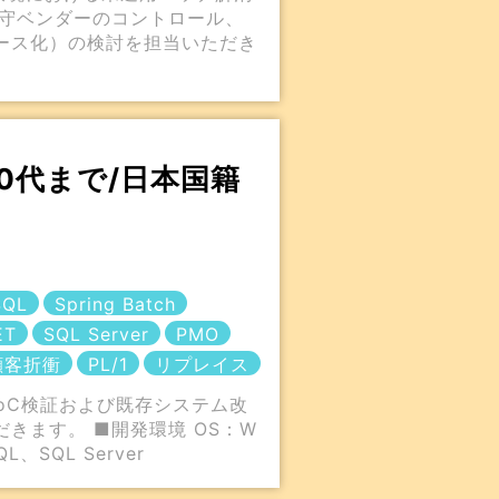
保守ベンダーのコントロール、
ース化）の検討を担当いただき
40代まで/日本国籍
SQL
Spring Batch
ET
SQL Server
PMO
顧客折衝
PL/1
リプレイス
PoC検証および既存システム改
きます。 ■開発環境 OS：W
QL、SQL Server