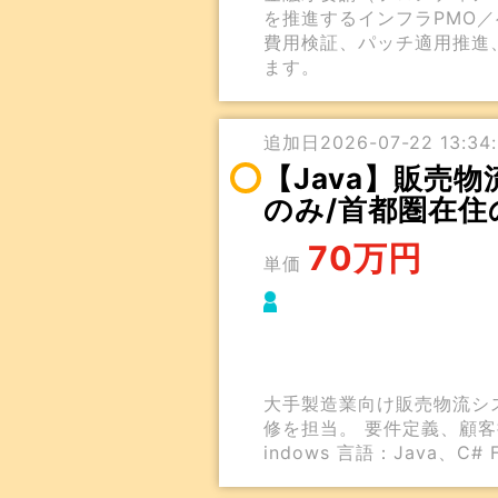
を推進するインフラPMO
費用検証、パッチ適用推進
ます。
追加日2026-07-22 13:34:
【Java】販売物
のみ/首都圏在住
70万円
単価
大手製造業向け販売物流シス
修を担当。 要件定義、顧客
indows 言語：Java、C# F