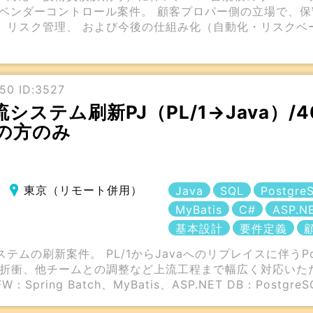
／ベンダーコントロール案件。 顧客プロパー側の立場で、
、リスク管理、 および今後の仕組み化（自動化・リスクベ
50 ID:3527
流システム刷新PJ（PL/1→Java）/
の方のみ
東京（リモート併用）
Java
SQL
Postgre
MyBatis
C#
ASP.N
基本設計
要件定義
テムの刷新案件。 PL/1からJavaへのリプレイスに伴う
折衝、他チームとの調整など上流工程まで幅広く対応いただ
W：Spring Batch、MyBatis、ASP.NET DB：PostgreS