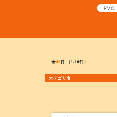
全
40
件
（1-10件）
カテゴリ名