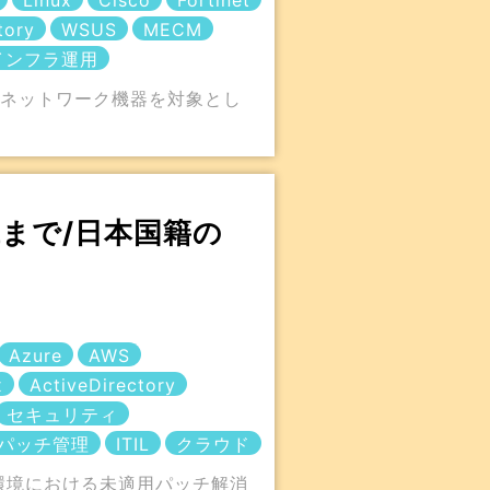
Linux
Cisco
Fortinet
tory
WSUS
MECM
インフラ運用
・ネットワーク機器を対象とし
代まで/日本国籍の
Azure
AWS
x
ActiveDirectory
セキュリティ
パッチ管理
ITIL
クラウド
ー環境における未適用パッチ解消