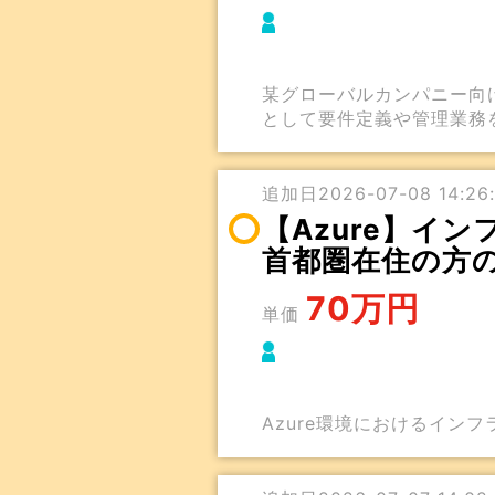
某グローバルカンパニー向
として要件定義や管理業務
追加日2026-07-08 14:26:
【Azure】イ
首都圏在住の方
70万円
単価
Azure環境におけるイン