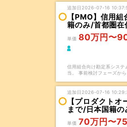
追加日2026-07-16 10:37:5
【PMO】信用組
籍のみ/首都圏在
80万円〜9
単価
信用組合向け勘定系システ
当。 事前検討フェーズか
追加日2026-07-16 10:29:3
【プロダクトオー
まで/日本国籍の
70万円〜7
単価