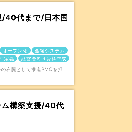
/40代まで/日本国
オープン化
金融システム
件定義
経営層向け資料作成
の右腕として推進PMOを担
。
ム構築支援/40代