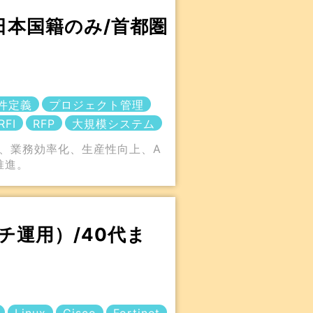
日本国籍のみ/首都圏
件定義
プロジェクト管理
RFI
RFP
大規模システム
新、業務効率化、生産性向上、A
推進。
運用）/40代ま