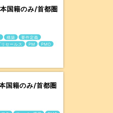
/日本国籍のみ/首都圏
計
構築
要件定義
プリセールス
PM
PMO
日本国籍のみ/首都圏