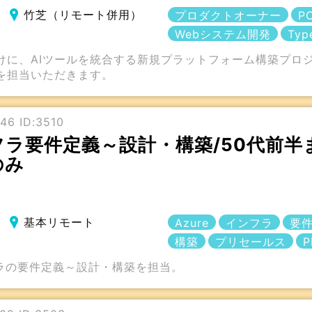
竹芝（リモート併用）
プロダクトオーナー
P
Webシステム開発
Typ
けに、AIツールを統合する新規プラットフォーム構築プロ
を担当いただきます。
46 ID:3510
ンフラ要件定義～設計・構築/50代前半
のみ
基本リモート
Azure
インフラ
要
構築
プリセールス
P
フラの要件定義～設計・構築を担当。