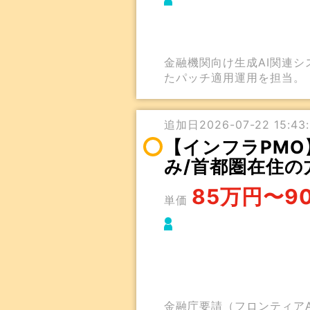
金融機関向け生成AI関連
たパッチ適用運用を担当。
追加日2026-07-22 15:43:
【インフラPMO
み/首都圏在住の
85万円〜9
単価
金融庁要請（フロンティアA