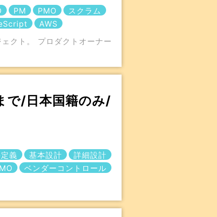
O
PM
PMO
スクラム
eScript
AWS
ジェクト。 プロダクトオーナー
まで/日本国籍のみ/
件定義
基本設計
詳細設計
MO
ベンダーコントロール