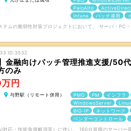
PMO
WindowsServer
PaloAlto
ActiveDirec
Intune
パッチ適用
システムの脆弱性対策プロジェクトにおいて、 サーバ・PC
33 ID:3532
】金融向けパッチ管理推進支援/50
方のみ
0万円
与野駅（リモート併用）
PMO
PM
インフラ
WindowsServer
Linu
BIG-IP
ネットワーク
ベンダーコントロール
I対応・技術負債解消等）に伴い、 160台規模のサーバ