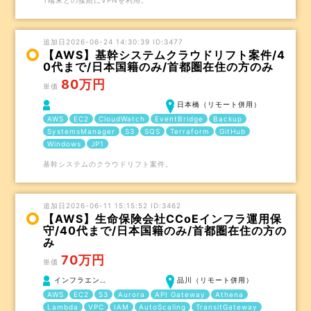
T端末との接続にVPNを利用。
追加日2026-06-24 14:30:39 ID:3477
【AWS】基幹システムクラウドリフト案件/4
0代まで/日本国籍のみ/首都圏在住の方のみ
80万円
単価
日本橋（リモート併用）
AWS
EC2
CloudWatch
EventBridge
Backup
SystemsManager
S3
SQS
Terraform
GitHub
Windows
JP1
基幹システムのクラウドリフト案件。
追加日2026-06-11 15:15:52 ID:3462
【AWS】生命保険会社CCoEインフラ運用保
守/40代まで/日本国籍のみ/首都圏在住の方の
み
70万円
単価
インフラエン…
品川（リモート併用）
AWS
EC2
S3
Aurora
API Gateway
Athena
Lambda
VPC
IAM
AutoScaling
TransitGateway