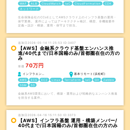
WAF
ALB
CloudWatch
IaC
CloudFormation
CDK
ネットワーク
生命保険会社のCCoEとしてAWSクラウド上のインフラ基盤の運用・
保守業務。 案件によってはアーキテクチャ検討、構想、非機能要件
定義～設計・構築、運用・保守まで担当。
追加日2026-05-14 11:25:53 ID:3407
【AWS】金融系クラウド基盤エンハンス推
進/40代まで/日本国籍のみ/首都圏在住の方の
み
70万円
単価
インフラエン…
基本リモート(浜松町)
AWS
ECS
EC2
Linux
Terraform
IaC
Git
Zabbix
SSM
S3
金融系AWS環境において、構築・運用および戦略的なエンハンス推進
を担当する案件。
追加日2026-04-16 15:11:50 ID:3373
【AWS】インフラ基盤 運用・構築メンバー/
40代まで/日本国籍のみ/首都圏在住の方のみ