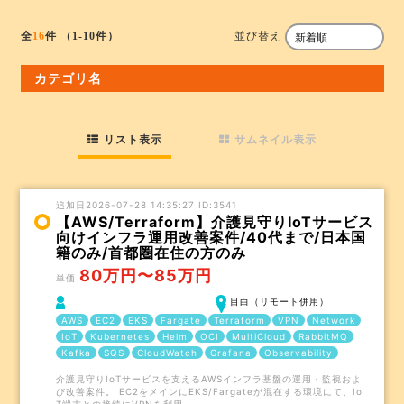
並び替え
全
16
件
（1-10件）
カテゴリ名
リスト表示
サムネイル表示
追加日2026-07-28 14:35:27 ID:3541
【AWS/Terraform】介護見守りIoTサービス
向けインフラ運用改善案件/40代まで/日本国
籍のみ/首都圏在住の方のみ
80万円〜85万円
単価
目白（リモート併用）
AWS
EC2
EKS
Fargate
Terraform
VPN
Network
IoT
Kubernetes
Helm
OCI
MultiCloud
RabbitMQ
Kafka
SQS
CloudWatch
Grafana
Observability
介護見守りIoTサービスを支えるAWSインフラ基盤の運用・監視およ
び改善案件。 EC2をメインにEKS/Fargateが混在する環境にて、Io