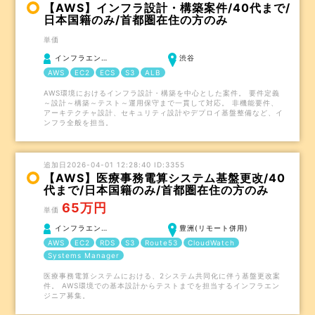
【AWS】インフラ設計・構築案件/40代まで/
日本国籍のみ/首都圏在住の方のみ
単価
インフラエン…
渋谷
AWS
EC2
ECS
S3
ALB
AWS環境におけるインフラ設計・構築を中心とした案件。 要件定義
～設計～構築～テスト～運用保守まで一貫して対応。 非機能要件、
アーキテクチャ設計、セキュリティ設計やデプロイ基盤整備など、イ
ンフラ全般を担当。
追加日2026-04-01 12:28:40 ID:3355
【AWS】医療事務電算システム基盤更改/40
代まで/日本国籍のみ/首都圏在住の方のみ
65万円
単価
インフラエン…
豊洲(リモート併用)
AWS
EC2
RDS
S3
Route53
CloudWatch
Systems Manager
医療事務電算システムにおける、2システム共同化に伴う基盤更改案
件。 AWS環境での基本設計からテストまでを担当するインフラエン
ジニア募集。