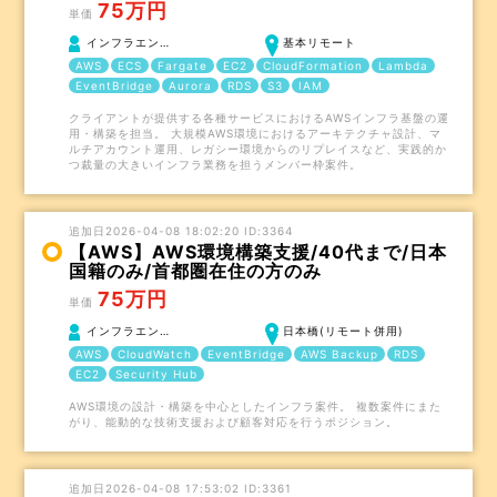
75万円
単価
インフラエン…
基本リモート
AWS
ECS
Fargate
EC2
CloudFormation
Lambda
EventBridge
Aurora
RDS
S3
IAM
クライアントが提供する各種サービスにおけるAWSインフラ基盤の運
用・構築を担当。 大規模AWS環境におけるアーキテクチャ設計、マ
ルチアカウント運用、レガシー環境からのリプレイスなど、実践的か
つ裁量の大きいインフラ業務を担うメンバー枠案件。
追加日2026-04-08 18:02:20 ID:3364
【AWS】AWS環境構築支援/40代まで/日本
国籍のみ/首都圏在住の方のみ
75万円
単価
インフラエン…
日本橋(リモート併用)
AWS
CloudWatch
EventBridge
AWS Backup
RDS
EC2
Security Hub
AWS環境の設計・構築を中心としたインフラ案件。 複数案件にまた
がり、能動的な技術支援および顧客対応を行うポジション。
追加日2026-04-08 17:53:02 ID:3361