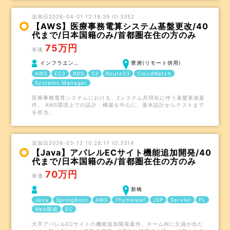
追加日2026-04-01 12:18:39 ID:3352
【AWS】医療事務電算システム基盤更改/40
代まで/日本国籍のみ/首都圏在住の方のみ
75万円
単価
インフラエン…
豊洲(リモート併用)
AWS
EC2
RDS
S3
Route53
CloudWatch
Systems Manager
医療事務電算システムにおける、2システム共同化に伴う基盤更改案
件。 AWS環境上での設計・構築を中心に、基本設計からテストまで
を担当。
追加日2026-03-12 10:28:17 ID:3314
【Java】アパレルECサイト機能追加開発/40
代まで/日本国籍のみ/首都圏在住の方のみ
70万円
単価
新橋
Java
SpringBoot
AWS
Thymeleaf
JSP
Servlet
PL
Web開発
EC
大手アパレルECサイトの機能追加開発案件。チーム内に欠員が出た