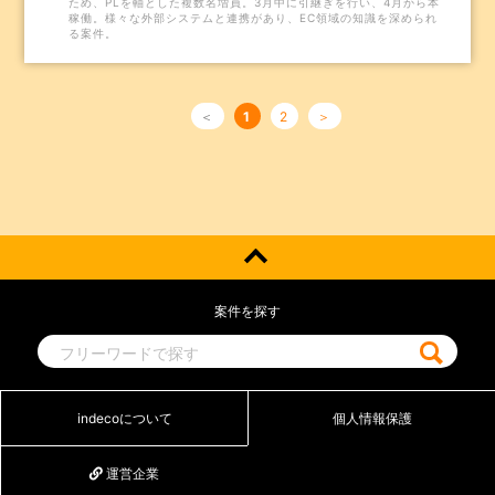
ため、PLを軸とした複数名増員。3月中に引継ぎを行い、4月から本
稼働。様々な外部システムと連携があり、EC領域の知識を深められ
る案件。
＜
1
2
＞
案件を探す
indecoについて
個人情報保護
運営企業