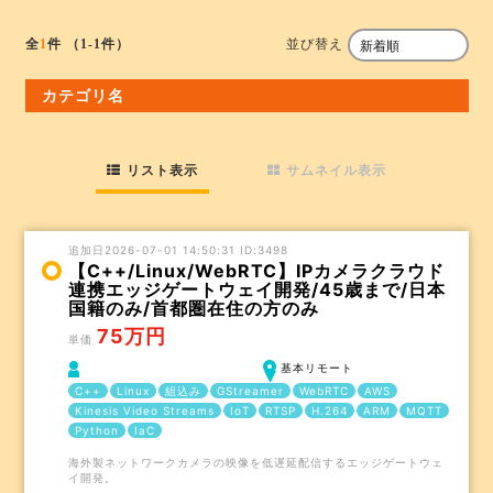
並び替え
全
1
件
（1-1件）
カテゴリ名
リスト表示
サムネイル表示
追加日2026-07-01 14:50:31 ID:3498
【C++/Linux/WebRTC】IPカメラクラウド
連携エッジゲートウェイ開発/45歳まで/日本
国籍のみ/首都圏在住の方のみ
75万円
単価
基本リモート
C++
Linux
組込み
GStreamer
WebRTC
AWS
Kinesis Video Streams
IoT
RTSP
H.264
ARM
MQTT
Python
IaC
海外製ネットワークカメラの映像を低遅延配信するエッジゲートウェ
イ開発。