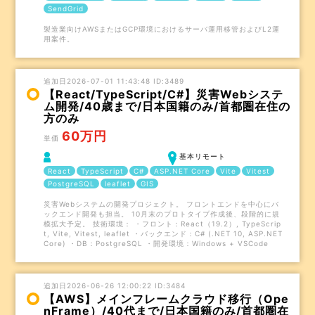
SendGrid
製造業向けAWSまたはGCP環境におけるサーバ運用移管およびL2運
用案件。
追加日2026-07-01 11:43:48 ID:3489
【React/TypeScript/C#】災害Webシステ
ム開発/40歳まで/日本国籍のみ/首都圏在住の
方のみ
60万円
単価
基本リモート
React
TypeScript
C#
ASP.NET Core
Vite
Vitest
PostgreSQL
leaflet
GIS
災害Webシステムの開発プロジェクト。 フロントエンドを中心にバ
ックエンド開発も担当。 10月末のプロトタイプ作成後、段階的に規
模拡大予定。 技術環境： ・フロント：React（19.2）, TypeScrip
t, Vite, Vitest, leaflet ・バックエンド：C# (.NET 10, ASP.NET
Core) ・DB：PostgreSQL ・開発環境：Windows + VSCode
追加日2026-06-26 12:00:22 ID:3484
【AWS】メインフレームクラウド移行（Ope
nFrame）/40代まで/日本国籍のみ/首都圏在