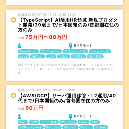
追加日2026-07-08 11:29:20 ID:3506
【TypeScript】AI活用HR領域 新規プロダク
ト開発/39歳まで/日本国籍のみ/首都圏在住の
方のみ
75万円〜80万円
単価
基本リモート
TypeScript
フルスタック
フロントエンド
バックエンド
SaaS
HRTech
LLM
生成AI
API設計
MVP開発
AIを活用したHR領域の新規プロダクト開発案件。 フルスタックエン
ジニアとして、0→1フェーズの開発やAI活用を含む幅広い業務を担
当。
追加日2026-07-03 12:09:42 ID:3501
【AWS/GCP】サーバ運用移管・L2運用/40
代まで/日本国籍のみ/首都圏在住の方のみ
60万円
単価
基本リモート
AWS
GCP
サーバ運用
Windows
Linux
RDS
GCPコンソール
Datadog
CircleCI
Pulumi
Github