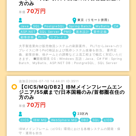
方のみ
70万円
単価
東京（リモート併用）
Java
SQL
PostgreSQL
Spring Batch
MyBatis
C#
ASP.NET
SQL Server
PMO
基本設計
要件定義
顧客折衝
PL/1
リプレイス
大手製造業向け販売物流システムの刷新案件。 PL/1からJavaへのリ
プレイスに伴うPoC検証および既存システム改修を担当。 要件定
義、顧客折衝、他チームとの調整など上流工程まで幅広く対応いただ
きます。 ■開発環境 OS：Windows 言語：Java、C# FW：Spring
Batch、MyBatis、ASP.NET DB：PostgreSQL、SQL Server
追加日2026-07-10 14:44:01 ID:3511
【CICS/MQ/DB2】IBMメインフレームエン
ジニア/55歳まで/日本国籍のみ/首都圏在住の
方のみ
70万円
単価
23区内
CICS
IBM MQ
WebSphere MQ
DB2
SQL
z/OS
IBMメインフレーム（z/OS）環境における各種システムの開発・保
守・運用を担当