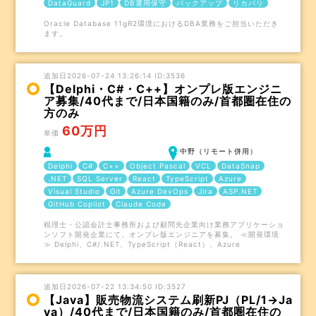
DataGuard
JP1
DB運用保守
バックアップ
リカバリ
Oracle Database 11gR2環境におけるDBA業務をご担当いただき
ます。
追加日2026-07-24 13:26:14 ID:3536
【Delphi・C#・C++】オンプレ版エンジニ
ア募集/40代まで/日本国籍のみ/首都圏在住の
方のみ
60万円
単価
中野（リモート併用）
Delphi
C#
C++
Object Pascal
VCL
DataSnap
.NET
SQL Server
React
TypeScript
Azure
Visual Studio
Git
Azure DevOps
Jira
ASP.NET
GitHub Copilot
Claude Code
税理士・公認会計士事務所および顧問先企業向け業務アプリケーショ
ンソフト開発企業にて、オンプレ版エンジニアを募集。 ≪開発環境
≫ Delphi、C#/.NET、TypeScript（React）、Azure
追加日2026-07-22 13:34:50 ID:3527
【Java】販売物流システム刷新PJ（PL/1→Ja
va）/40代まで/日本国籍のみ/首都圏在住の