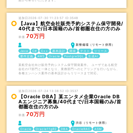
面から牽引いただきます。
追加日2026-07-30 11:23:57 ID:3548
【Java】航空会社販売予約システム保守開発/
40代まで/日本国籍のみ/首都圏在住の方のみ
70万円
単価
新整備場（リモート併用）
Java
C#
C++
基本設計
開発
テスト
リリース
要件定義
AWS
Oracle
PostgreSQL
生成AI
某航空会社向け販売予約システム保守開発案件。 ユーザである航空
会社のIT部門と一体となり、業務部門へのヒアリングを行いながら、
各種エンハンス案件の基本設計からリリースまで対応。
追加日2026-07-24 13:38:52 ID:3537
【Oracle DBA】某エンタメ企業Oracle DB
Aエンジニア募集/40代まで/日本国籍のみ/首
都圏在住の方のみ
70万円
単価
渋谷（リモート併用）
Oracle
Oracle11gR2
DBA
OracleRAC
ASM