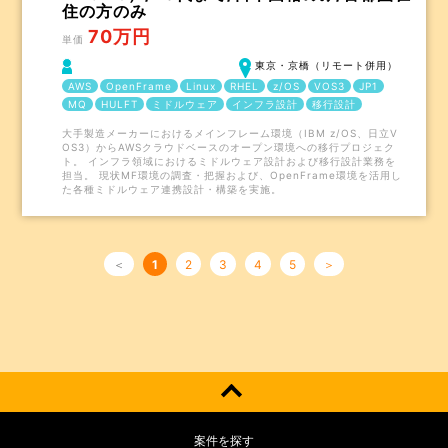
住の方のみ
70万円
単価
東京・京橋（リモート併用）
AWS
OpenFrame
Linux
RHEL
z/OS
VOS3
JP1
MQ
HULFT
ミドルウェア
インフラ設計
移行設計
大手製造メーカーにおけるメインフレーム環境（IBM z/OS、日立V
OS3）からAWSクラウドベースのオープン環境への移行プロジェク
ト。 インフラ領域におけるミドルウェア設計および移行設計業務を
担当。 現状MF環境の調査・把握および、OpenFrame環境を活用し
た各種ミドルウェア連携設計・構築を実施。
＜
1
2
3
4
5
＞
案件を探す