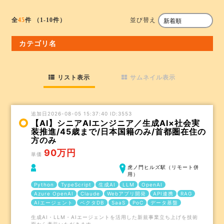
並び替え
全
45
件
（1-10件）
カテゴリ名
リスト表示
サムネイル表示
追加日2026-08-05 15:37:40 ID:3553
【AI】シニアAIエンジニア／生成AI×社会実
装推進/45歳まで/日本国籍のみ/首都圏在住の
方のみ
90万円
単価
虎ノ門ヒルズ駅（リモート併
用）
Python
TypeScript
生成AI
LLM
OpenAI
Azure OpenAI
Claude
Webアプリ開発
API連携
RAG
AIエージェント
ベクタDB
SaaS
PoC
データ基盤
生成AI・LLM・AIエージェントを活用した新規事業立ち上げを技術