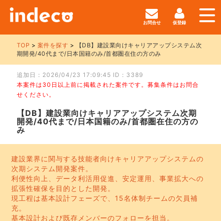
お問合せ
仮登録
TOP
案件を探す
【DB】建設業向けキャリアアップシステム次
期開発/40代まで/日本国籍のみ/首都圏在住の方のみ
追加日：2026/04/23 17:09:45 ID：3389
本案件は30日以上前に掲載された案件です。募集条件はお問合
せください。
【DB】建設業向けキャリアアップシステム次期
開発/40代まで/日本国籍のみ/首都圏在住の方の
み
建設業界に関与する技能者向けキャリアアップシステムの
次期システム開発案件。
利便性向上、データ利活用促進、安定運用、事業拡大への
拡張性確保を目的とした開発。
現工程は基本設計フェーズで、15名体制チームの欠員補
充。
基本設計および既存メンバーのフォローを担当。