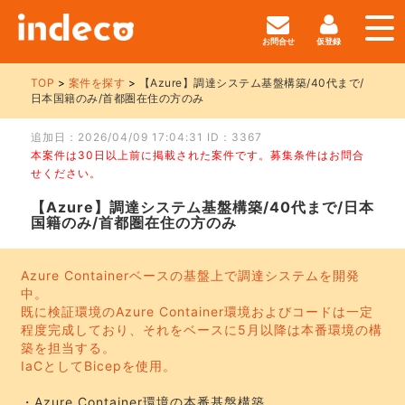
お問合せ
仮登録
TOP
案件を探す
【Azure】調達システム基盤構築/40代まで/
日本国籍のみ/首都圏在住の方のみ
追加日：2026/04/09 17:04:31 ID：3367
本案件は30日以上前に掲載された案件です。募集条件はお問合
せください。
【Azure】調達システム基盤構築/40代まで/日本
国籍のみ/首都圏在住の方のみ
Azure Containerベースの基盤上で調達システムを開発
中。
既に検証環境のAzure Container環境およびコードは一定
程度完成しており、それをベースに5月以降は本番環境の構
築を担当する。
IaCとしてBicepを使用。
・Azure Container環境の本番基盤構築