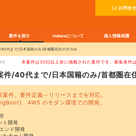
お問合
案件を探す
indecoについて
個人情報保護
/40代まで/日本国籍のみ/首都圏在住の方のみ
94
本案件は30日以上前に掲載された案件です。募集条件
案件/40代まで/日本国籍のみ/首都圏在
新案件。要件定義～リリースまでを対応。
(SpringBoot)、AWS のモダン環境での開発。
程
ロント開発
ックエンド開発
を用いたチーム開発