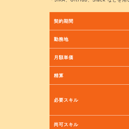
契約期間
勤務地
月額単価
精算
必要スキル
尚可スキル