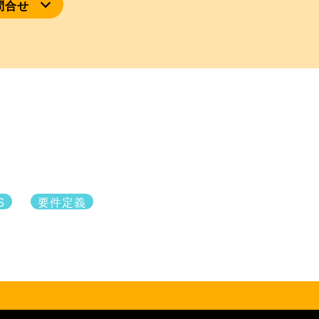
問合せ
S
要件定義