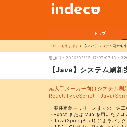
トップ
TOP
案件を探す
【Java】システム刷新案件
追加日：2026/02/26 17:07:07 ID：32
【Java】システム刷新
某大手メーカー向けシステム刷
React/TypeScript、Java
・要件定義～リリースまでの一連工
・React または Vue を用いたフ
・Java(SpringBoot) によるバ
・JIRA、GitHub、Slack など