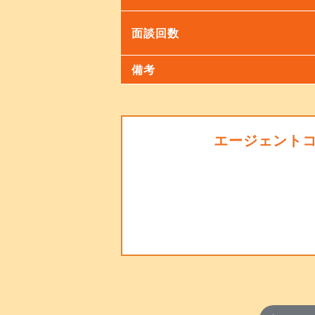
面談回数
備考
エージェント