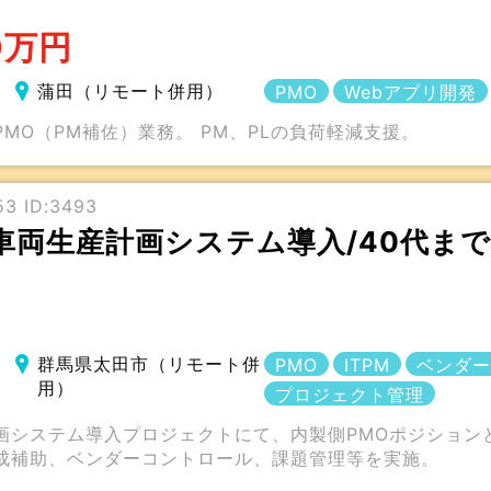
0万円
蒲田（リモート併用）
PMO
Webアプリ開発
MO（PM補佐）業務。 PM、PLの負荷軽減支援。
3 ID:3493
車両生産計画システム導入/40代まで
群馬県太田市（リモート併
PMO
ITPM
ベンダー
用）
プロジェクト管理
画システム導入プロジェクトにて、内製側PMOポジション
成補助、ベンダーコントロール、課題管理等を実施。