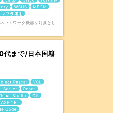
Linux
Cisco
Fortinet
tory
WSUS
MECM
インフラ運用
・ネットワーク機器を対象とし
40代まで/日本国籍
bject Pascal
VCL
L Server
React
Visual Studio
Git
ASP.NET
de Code