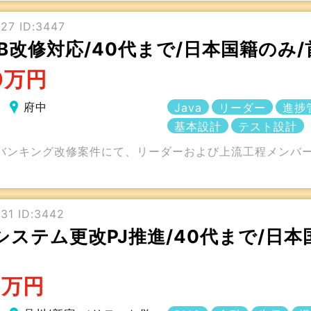
27 ID:3447
行IB改修対応/40代まで/日本国籍の
0万円
府中
Java
リーダー
進捗
基本設計
テスト設計
バンキング改修案件にて、リーダーおよび上流工程メンバー
31 ID:3442
システム更改PJ推進/40代まで/日本
5万円