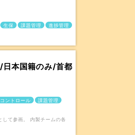
生保
課題管理
進捗管理
/日本国籍のみ/首都
コントロール
課題管理
として参画。 内製チームの各