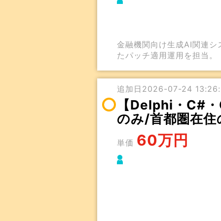
金融機関向け生成AI関連
たパッチ適用運用を担当。
追加日2026-07-24 13:26:
【Delphi・C
のみ/首都圏在住
60万円
単価