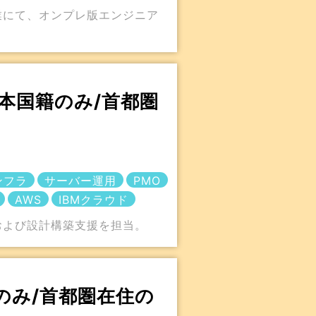
業にて、オンプレ版エンジニア
日本国籍のみ/首都圏
ンフラ
サーバー運用
PMO
AWS
IBMクラウド
および設計構築支援を担当。
のみ/首都圏在住の