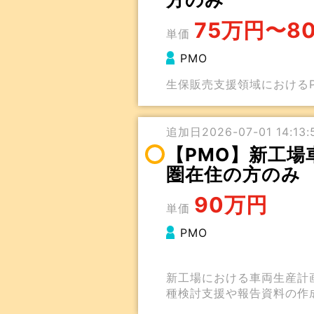
75万円〜8
単価
PMO
生保販売支援領域におけるP
追加日2026-07-01 14:13:5
【PMO】新工場
圏在住の方のみ
90万円
単価
PMO
新工場における車両生産計
種検討支援や報告資料の作