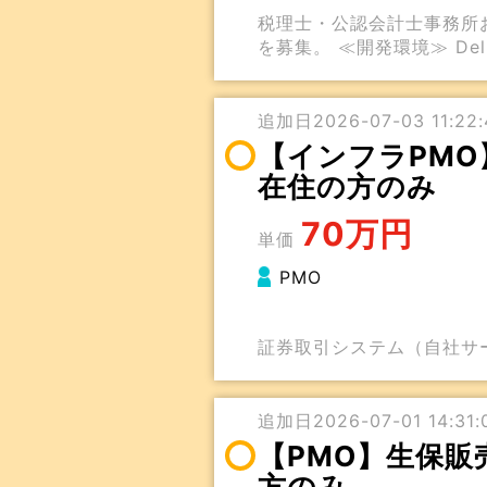
税理士・公認会計士事務所
を募集。 ≪開発環境≫ Delphi
追加日2026-07-03 11:22:
【インフラPMO
在住の方のみ
70万円
単価
PMO
証券取引システム（自社サ
追加日2026-07-01 14:31:0
【PMO】生保販
方のみ