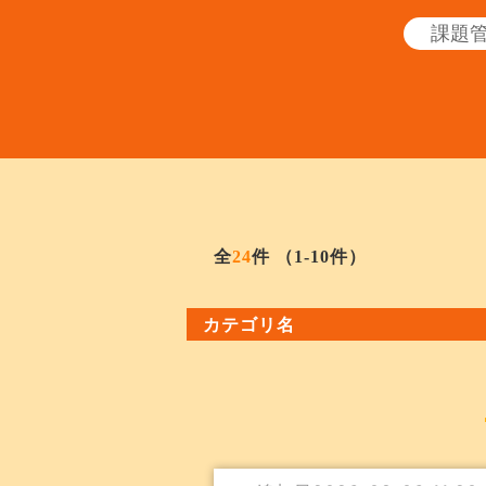
全
24
件
（1-10件）
カテゴリ名