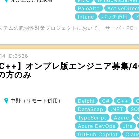
PMO
WindowsServer
PaloAlto
ActiveDirec
Intune
パッチ適用
システムの脆弱性対策プロジェクトにおいて、 サーバ・PC
14 ID:3536
#・C++】オンプレ版エンジニア募集/
の方のみ
中野（リモート併用）
Delphi
C#
C++
O
DataSnap
.NET
SQ
TypeScript
Azure
Azure DevOps
Jira
GitHub Copilot
Clau