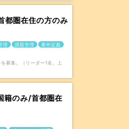
み/首都圏在住の方のみ
管理
課題管理
要件定義
を募集。（リーダー1名、上
国籍のみ/首都圏在