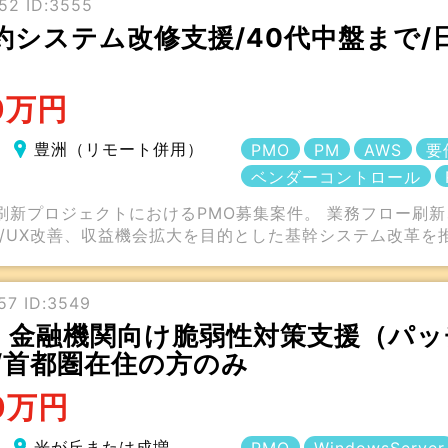
52 ID:3555
約システム改修支援/40代中盤まで/
0万円
豊洲（リモート併用）
PMO
PM
AWS
要
ベンダーコントロール
刷新プロジェクトにおけるPMO募集案件。 業務フロー刷
I/UX改善、収益機会拡大を目的とした基幹システム改革を
57 ID:3549
金融機関向け脆弱性対策支援（パッチ
/首都圏在住の方のみ
0万円
光が丘または成増