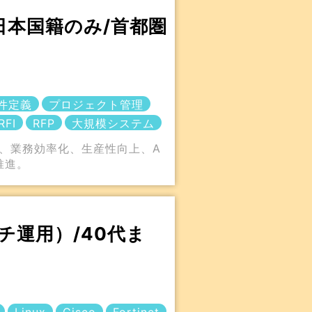
日本国籍のみ/首都圏
件定義
プロジェクト管理
RFI
RFP
大規模システム
新、業務効率化、生産性向上、A
推進。
運用）/40代ま