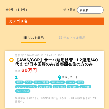
並び替え
全
5
件
（1-5件）
カテゴリ名
リスト表示
サムネイル表示
追加日2026-07-03 12:09:42 ID:3501
【AWS/GCP】サーバ運用移管・L2運用/40
代まで/日本国籍のみ/首都圏在住の方のみ
60万円
単価
基本リモート
AWS
GCP
サーバ運用
Windows
Linux
RDS
GCPコンソール
Datadog
CircleCI
Pulumi
Github
SendGrid
製造業向けAWSまたはGCP環境におけるサーバ運用移管およびL2運
用案件。