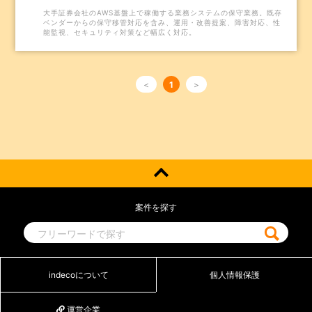
大手証券会社のAWS基盤上で稼働する業務システムの保守業務。既存
ベンダーからの保守移管対応を含み、運用・改善提案、障害対応、性
能監視、セキュリティ対策など幅広く対応。
＜
1
＞
案件を探す
indecoについて
個人情報保護
運営企業