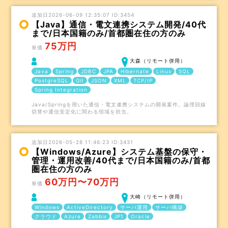
追加日2026-06-09 12:35:07 ID:3454
【Java】通信・電文連携システム開発/40代
まで/日本国籍のみ/首都圏在住の方のみ
75万円
単価
大森（リモート併用）
Java
Spring
JDBC
JPA
Hibernate
Linux
SQL
PostgreSQL
Git
JSON
XML
TCP/IP
Spring Integration
Java/Springを用いた通信・電文連携システムの開発案件。論理回線
切替や通信安定化に関わる領域を担当。
追加日2026-05-28 11:46:23 ID:3431
【Windows/Azure】システム基盤の保守・
管理・運用改善/40代まで/日本国籍のみ/首都
圏在住の方のみ
60万円〜70万円
単価
大崎（リモート併用）
Windows
ActiveDirectory
サーバ運用
サーバ構築
クラウド
Azure
Zabbix
JP1
Oracle