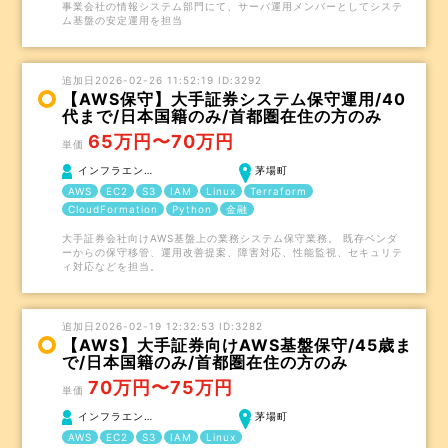
事業会社の情報システム部門にて、サーバ運用メンバーとしてシステ
ム基盤の安定運用を担当
追加日2026-02-26 11:52:19 ID:3292
【AWS保守】大手証券システム保守運用/40
代まで/日本国籍のみ/首都圏在住の方のみ
65万円〜70万円
単価
インフラエン…
茅場町
AWS
EC2
S3
IAM
Linux
Terraform
CloudFormation
Python
金融
大手証券会社向けAWS基盤上の業務システム保守業務。 既存ベンダ
ーからの保守移管、運用改善提案、障害対応、性能監視、セキュリテ
ィ対応などを担当。
追加日2026-02-19 12:32:53 ID:3282
【AWS】大手証券向けAWS基盤保守/45歳ま
で/日本国籍のみ/首都圏在住の方のみ
70万円〜75万円
単価
インフラエン…
茅場町
AWS
EC2
S3
IAM
Linux