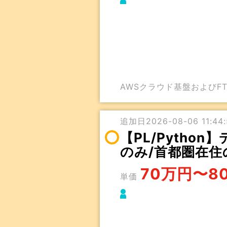
AWSクラウド基盤およびF
追加日2026-08-06 11:44:5
【PL/Pytho
のみ/首都圏在住
70万円〜8
単価