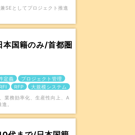
L兼SEとしてプロジェクト推進
日本国籍のみ/首都圏
件定義
プロジェクト管理
RFI
RFP
大規模システム
新、業務効率化、生産性向上、A
推進。
40代まで/日本国籍