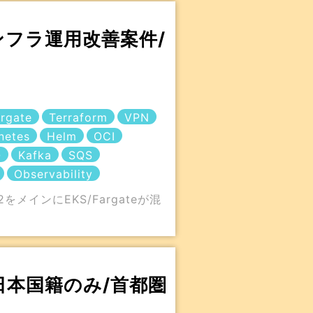
インフラ運用改善案件/
rgate
Terraform
VPN
netes
Helm
OCI
Q
Kafka
SQS
Observability
インにEKS/Fargateが混
/日本国籍のみ/首都圏