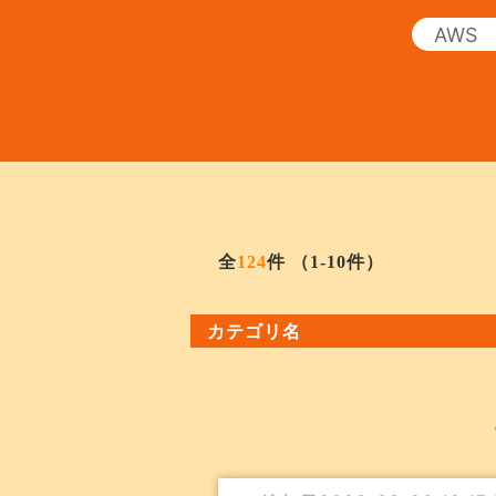
全
124
件
（1-10件）
カテゴリ名