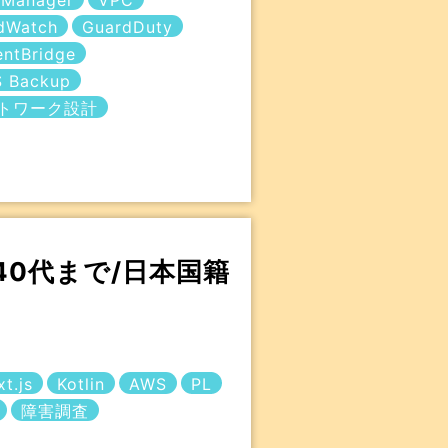
 Manager
VPC
dWatch
GuardDuty
entBridge
 Backup
トワーク設計
40代まで/日本国籍
t.js
Kotlin
AWS
PL
障害調査