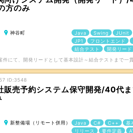
の方のみ
神谷町
Java
Swing
JUnit
JP1
フロントエンド
結合テスト
開発リード
案件にて、開発リードとして基本設計～結合テストまで一
57 ID:3548
会社販売予約システム保守開発/40代ま
み
新整備場（リモート併用）
Java
C#
C++
基
リリース
要件定義
A