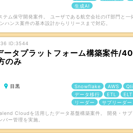
生成AI
ステム保守開発案件。 ユーザである航空会社のIT部門と一
エンハンス案件の基本設計からリリースまで対応。
36 ID:3544
e】データプラットフォーム構築案件/4
方のみ
目黒
Snowflake
AWS
Ql
データ移行
ETL
ELT
リーダー
サブリーダー
lik Talend Cloudを活用したデータ基盤構築案件。 開
ンバー管理を実施。