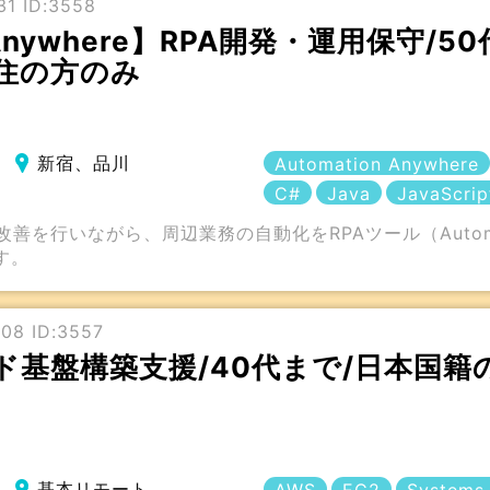
1 ID:3558
n Anywhere】RPA開発・運用保守/
住の方のみ
新宿、品川
Automation Anywhere
C#
Java
JavaScrip
善を行いながら、周辺業務の自動化をRPAツール（Automati
す。
08 ID:3557
ド基盤構築支援/40代まで/日本国籍
基本リモート