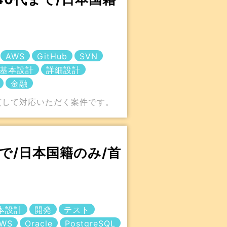
AWS
GitHub
SVN
基本設計
詳細設計
金融
貫して対応いただく案件です。
で/日本国籍のみ/首
本設計
開発
テスト
WS
Oracle
PostgreSQL