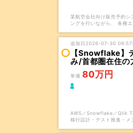
某航空会社向け販売予約シ
ングを行いながら、 各種
追加日2026-07-30 09:57:
【Snowflak
み/首都圏在住の
80万円
単価
AWS／Snowflake／Q
移行設計・テスト推進・メ