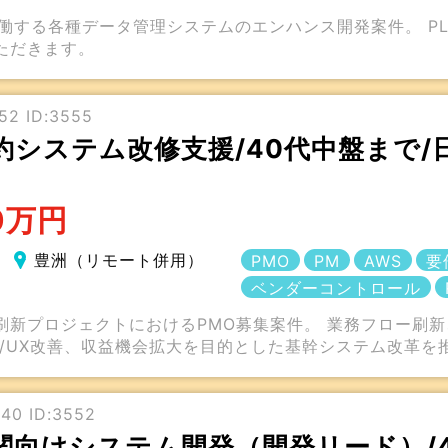
働する各種データ管理システムのエンハンス開発案件。 P
ただきます。
52 ID:3555
約システム改修支援/40代中盤まで/
0万円
豊洲（リモート併用）
PMO
PM
AWS
要
ベンダーコントロール
刷新プロジェクトにおけるPMO募集案件。 業務フロー刷
I/UX改善、収益機会拡大を目的とした基幹システム改革を
40 ID:3552
機関向けシステム開発（開発リード）/