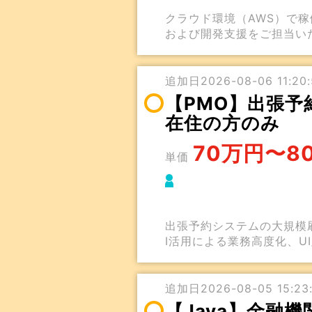
クラウド環境（AWS）で稼
および開発支援をご担当い
追加日2026-08-06 11:20:
【PMO】出張予
在住の方のみ
70万円〜8
単価
出張予約システムの大規模
I活用による業務高度化、U
追加日2026-08-05 15:23:
【Java】金融