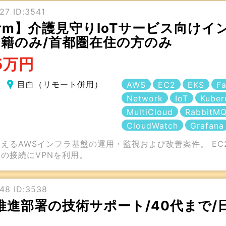
7 ID:3541
aform】介護見守りIoTサービス向け
国籍のみ/首都圏在住の方のみ
5万円
目白（リモート併用）
AWS
EC2
EKS
Fa
Network
IoT
Kuber
MultiCloud
RabbitM
CloudWatch
Grafana
えるAWSインフラ基盤の運用・監視および改善案件。 EC2をメ
との接続にVPNを利用。
48 ID:3538
DX推進部署の技術サポート/40代まで