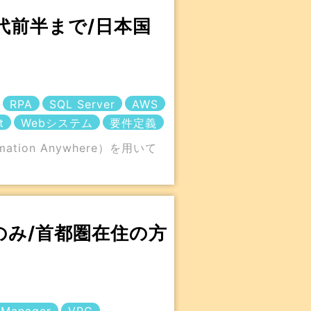
50代前半まで/日本国
RPA
SQL Server
AWS
t
Webシステム
要件定義
on Anywhere）を用いて
のみ/首都圏在住の方