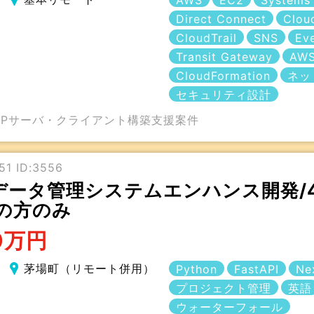
AWS
EC2
Systems
Direct Connect
Clou
CloudTrail
SNS
Ev
Transit Gateway
AWS
CloudFormation
ネッ
セキュリティ設計
TPサーバ・クライアント構築支援案件
1 ID:3556
n】データ管理システムエンハンス開発/
の方のみ
0万円
茅場町（リモート併用）
Python
FastAPI
Nex
プロジェクト管理
英語
ウォーターフォール