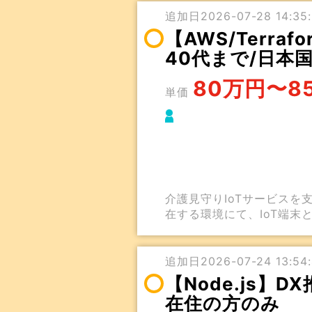
追加日2026-07-28 14:35:2
【AWS/Terr
40代まで/日本
80万円〜8
単価
介護見守りIoTサービスを支
在する環境にて、IoT端末
追加日2026-07-24 13:54:
【Node.js】
在住の方のみ