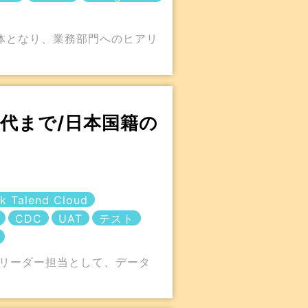
体となり、業務部門へのヒアリ
0代まで/日本国籍の
ik Talend Cloud
CDC
UAT
テスト
発・サブリーダー担当として、データ